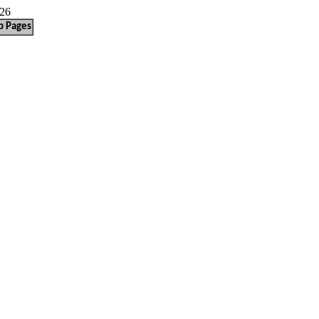
026
b Pages