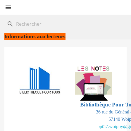

search
Informations aux lecteurs
Bibliothèque Pour T
36 rue du Général 
57140 Woi
bpt57.woippy@g